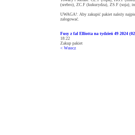
(srebro), ZC.F (kukurydza), ZS.F (soja); i
UWAGA!: Aby zakupić pakiet należy najpier
zalogować.
Fusy z fal Elliotta na tydzień 49 2024 (0
18:22
Zakup pakiet
< Wstecz