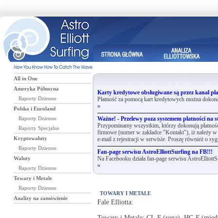
All in One
Ameryka Północna
Karty kredytowe obsługiwane są przez kanał pła
Raporty Dzienne
Płatność za pomocą kart kredytowych można dokona
»
Polska i Euroland
Raporty Dzienne
Ważne! - Przelewy poza systemem płatności na st
Przypominamy wszystkim, którzy dokonują płatnośc
Raporty Specjalne
firmowe (numer w zakładce "Kontakt"), iż należy w 
Kryptowaluty
e-mail z rejestracji w serwisie. Proszę również o syg
Raporty Dzienne
Fan-page serwisu AstroElliottSurfing na FB!!!
Waluty
Na Facebooku działa fan-page serwisu AstroElliottS
»
Raporty Dzienne
Towary i Metale
Raporty Dzienne
TOWARY I METALE
Analizy na zamówienie
Fale Elliotta:
Towary i Metale: CL.F (ropa), HG.F (mi