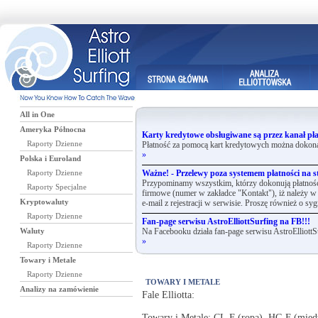
All in One
Ameryka Północna
Karty kredytowe obsługiwane są przez kanał pła
Raporty Dzienne
Płatność za pomocą kart kredytowych można dokona
»
Polska i Euroland
Raporty Dzienne
Ważne! - Przelewy poza systemem płatności na st
Przypominamy wszystkim, którzy dokonują płatnośc
Raporty Specjalne
firmowe (numer w zakładce "Kontakt"), iż należy w 
Kryptowaluty
e-mail z rejestracji w serwisie. Proszę również o syg
Raporty Dzienne
Fan-page serwisu AstroElliottSurfing na FB!!!
Waluty
Na Facebooku działa fan-page serwisu AstroElliottS
»
Raporty Dzienne
Towary i Metale
Raporty Dzienne
TOWARY I METALE
Analizy na zamówienie
Fale Elliotta:
Towary i Metale: CL.F (ropa), HG.F (mi