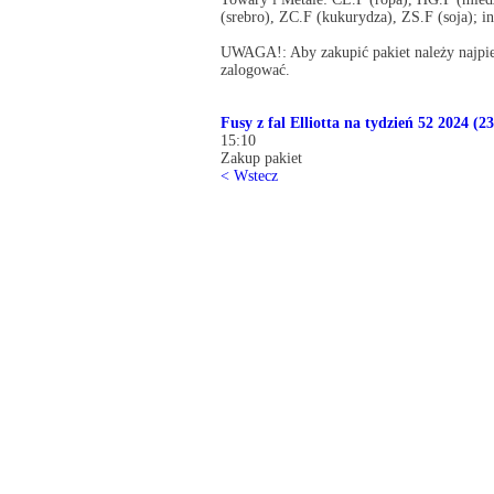
(srebro), ZC.F (kukurydza), ZS.F (soja); i
UWAGA!: Aby zakupić pakiet należy najpier
zalogować.
Fusy z fal Elliotta na tydzień 52 2024 (2
15:10
Zakup pakiet
< Wstecz