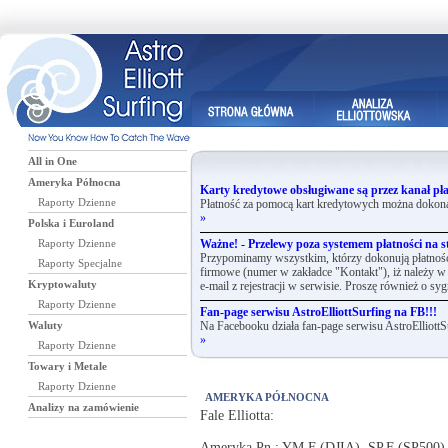
All in One
Ameryka Północna
Karty kredytowe obsługiwane są przez kanał pła
Raporty Dzienne
Płatność za pomocą kart kredytowych można dokona
»
Polska i Euroland
Raporty Dzienne
Ważne! - Przelewy poza systemem płatności na st
Przypominamy wszystkim, którzy dokonują płatnośc
Raporty Specjalne
firmowe (numer w zakładce "Kontakt"), iż należy w 
Kryptowaluty
e-mail z rejestracji w serwisie. Proszę również o syg
Raporty Dzienne
Fan-page serwisu AstroElliottSurfing na FB!!!
Waluty
Na Facebooku działa fan-page serwisu AstroElliottS
»
Raporty Dzienne
Towary i Metale
Raporty Dzienne
AMERYKA PÓŁNOCNA
Analizy na zamówienie
Fale Elliotta:
Ameryka Pn.: YM.F (DJIA), SP.F (SP500