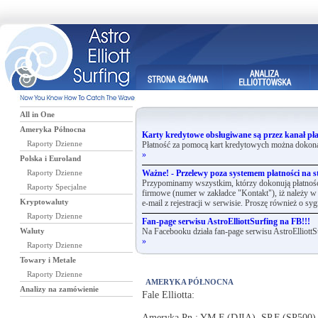
All in One
Ameryka Północna
Karty kredytowe obsługiwane są przez kanał pła
Raporty Dzienne
Płatność za pomocą kart kredytowych można dokona
»
Polska i Euroland
Raporty Dzienne
Ważne! - Przelewy poza systemem płatności na st
Przypominamy wszystkim, którzy dokonują płatnośc
Raporty Specjalne
firmowe (numer w zakładce "Kontakt"), iż należy w 
Kryptowaluty
e-mail z rejestracji w serwisie. Proszę również o syg
Raporty Dzienne
Fan-page serwisu AstroElliottSurfing na FB!!!
Waluty
Na Facebooku działa fan-page serwisu AstroElliottS
»
Raporty Dzienne
Towary i Metale
Raporty Dzienne
AMERYKA PÓŁNOCNA
Analizy na zamówienie
Fale Elliotta:
Ameryka Pn.: YM.F (DJIA), SP.F (SP500