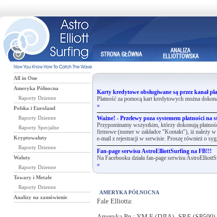
All in One
Ameryka Północna
Karty kredytowe obsługiwane są przez kanał pła
Raporty Dzienne
Płatność za pomocą kart kredytowych można dokona
»
Polska i Euroland
Raporty Dzienne
Ważne! - Przelewy poza systemem płatności na st
Przypominamy wszystkim, którzy dokonują płatnośc
Raporty Specjalne
firmowe (numer w zakładce "Kontakt"), iż należy w 
Kryptowaluty
e-mail z rejestracji w serwisie. Proszę również o syg
Raporty Dzienne
Fan-page serwisu AstroElliottSurfing na FB!!!
Waluty
Na Facebooku działa fan-page serwisu AstroElliottS
»
Raporty Dzienne
Towary i Metale
Raporty Dzienne
AMERYKA PÓŁNOCNA
Analizy na zamówienie
Fale Elliotta:
Ameryka Pn.: YM.F (DJIA), SP.F (SP500