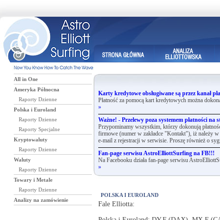
All in One
Ameryka Północna
Karty kredytowe obsługiwane są przez kanał pła
Raporty Dzienne
Płatność za pomocą kart kredytowych można dokona
»
Polska i Euroland
Raporty Dzienne
Ważne! - Przelewy poza systemem płatności na st
Przypominamy wszystkim, którzy dokonują płatnośc
Raporty Specjalne
firmowe (numer w zakładce "Kontakt"), iż należy w 
Kryptowaluty
e-mail z rejestracji w serwisie. Proszę również o syg
Raporty Dzienne
Fan-page serwisu AstroElliottSurfing na FB!!!
Waluty
Na Facebooku działa fan-page serwisu AstroElliottS
»
Raporty Dzienne
Towary i Metale
Raporty Dzienne
POLSKA I EUROLAND
Analizy na zamówienie
Fale Elliotta:
Polska i Euroland: DY.F (DAX), MX.F (