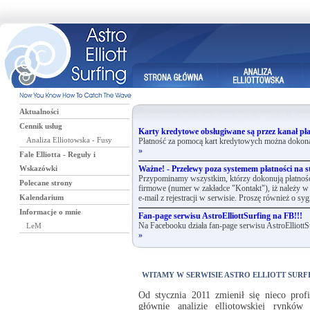
Aktualności
Cennik usług
Karty kredytowe obsługiwane są przez kanał pła
Analiza Elliotowska - Fusy
Płatność za pomocą kart kredytowych można dokona
»
Fale Elliotta - Reguły i
Wskazówki
Ważne! - Przelewy poza systemem płatności na st
Przypominamy wszystkim, którzy dokonują płatnośc
Polecane strony
firmowe (numer w zakładce "Kontakt"), iż należy w 
Kalendarium
e-mail z rejestracji w serwisie. Proszę również o syg
Informacje o mnie
Fan-page serwisu AstroElliottSurfing na FB!!!
LeM
Na Facebooku działa fan-page serwisu AstroElliottS
»
WITAMY W SERWISIE ASTRO ELLIOTT SURF
Od stycznia 2011 zmienił się nieco prof
głównie analizie elliotowskiej rynków