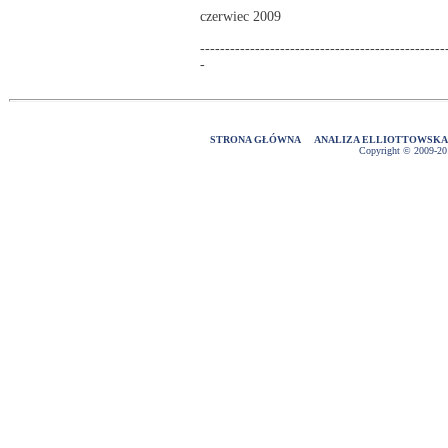
czerwiec 2009
-------------------------------------------------
-
STRONA GŁÓWNA
ANALIZA ELLIOTTOWSK
Copyright © 2009-2016