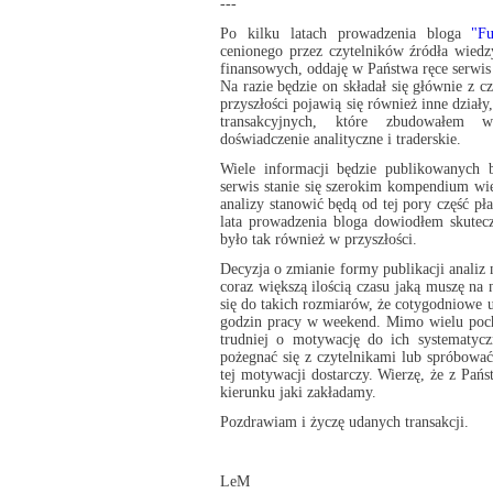
---
Po kilku latach prowadzenia bloga
"Fu
cenionego przez czytelników źródła wiedz
finansowych, oddaję w Państwa ręce serwis
Na razie będzie on składał się głównie z cz
przyszłości pojawią się również inne dział
transakcyjnych, które zbudowałem wyk
doświadczenie analityczne i traderskie.
Wiele informacji będzie publikowanych 
serwis stanie się szerokim kompendium w
analizy stanowić będą od tej pory część pł
lata prowadzenia bloga dowiodłem skutec
było tak również w przyszłości.
Decyzja o zmianie formy publikacji analiz 
coraz większą ilością czasu jaką muszę na
się do takich rozmiarów, że cotygodniowe u
godzin pracy w weekend. Mimo wielu pochl
trudniej o motywację do ich systematyc
pożegnać się z czytelnikami lub spróbowa
tej motywacji dostarczy. Wierzę, że z Pań
kierunku jaki zakładamy.
Pozdrawiam i życzę udanych transakcji.
LeM