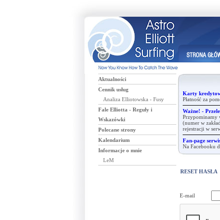
Aktualności
Cennik usług
Karty kredytow
Analiza Elliotowska - Fusy
Płatność za pom
Fale Elliotta - Reguły i
Ważne! - Przele
Przypominamy ws
Wskazówki
(numer w zakład
rejestracji w se
Polecane strony
Kalendarium
Fan-page serwis
Na Facebooku dz
Informacje o mnie
LeM
RESET HASŁA
E-mail