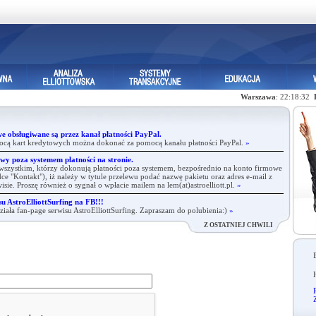
Warszawa
: 22:18:32
e obsługiwane są przez kanał płatności PayPal.
ocą kart kredytowych można dokonać za pomocą kanału płatności PayPal.
»
wy poza systemem płatności na stronie.
zystkim, którzy dokonują płatności poza systemem, bezpośrednio na konto firmowe
ce "Kontakt"), iż należy w tytule przelewu podać nazwę pakietu oraz adres e-mail z
rwisie. Proszę również o sygnał o wpłacie mailem na lem(at)astroelliott.pl.
»
u AstroElliottSurfing na FB!!!
iała fan-page serwisu AstroElliottSurfing. Zapraszam do polubienia:)
»
Z OSTATNIEJ CHWILI
R