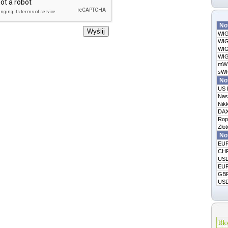
No
WI
WI
WIG
WI
mW
sWI
Not
US 
Nas
Nikk
DA
Rop
Złot
Not
EU
CH
US
EU
GB
USD