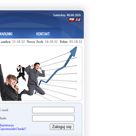
Saturday, 08.08.2026
Londyn
: 21:18:32
Nowy Jork
: 16:18:32
Tokio
: 05:18:32
E-mail
Hasło
ejestracja
Zapomniałeś hasła?