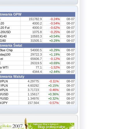
towania GPW
G
151782.9
-0.24%
08-07
G20
4000.2
-0.54%
08-07
20 Fut
4000.0
-0.62%
08-07
G20USD
1075.8
-0.25%
08-07
IG40
10593.3
+0.54%
08-07
G80
31505.1
+0.29%
08-07
owania Świat
Blue Chip
54000.5
+0.29%
08-07
daq100
29722.3
+1.19%
08-07
ei
65606.7
-0.12%
08-07
X
26319.5
+0.69%
08-07
a WTI
77.1
-1.52%
08-07
o
4344.4
+2.44%
08-07
owania Waluty
R/PLN
4.29775
-0.11%
08-07
F/PLN
4.60292
+0.15%
08-07
D/PLN
3.71723
-0.46%
08-07
R/USD
1.15617
+0.36%
08-07
P/USD
1.34976
+0.32%
08-07
/JPY
157.564
-0.57%
08-07