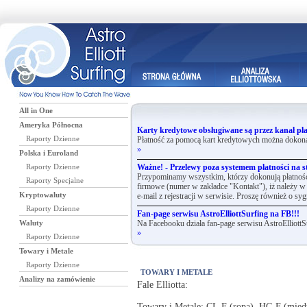
All in One
Ameryka Północna
Karty kredytowe obsługiwane są przez kanał pła
Raporty Dzienne
Płatność za pomocą kart kredytowych można dokona
»
Polska i Euroland
Raporty Dzienne
Ważne! - Przelewy poza systemem płatności na st
Przypominamy wszystkim, którzy dokonują płatnośc
Raporty Specjalne
firmowe (numer w zakładce "Kontakt"), iż należy w 
Kryptowaluty
e-mail z rejestracji w serwisie. Proszę również o syg
Raporty Dzienne
Fan-page serwisu AstroElliottSurfing na FB!!!
Waluty
Na Facebooku działa fan-page serwisu AstroElliottS
»
Raporty Dzienne
Towary i Metale
Raporty Dzienne
TOWARY I METALE
Analizy na zamówienie
Fale Elliotta:
Towary i Metale: CL.F (ropa), HG.F (mi