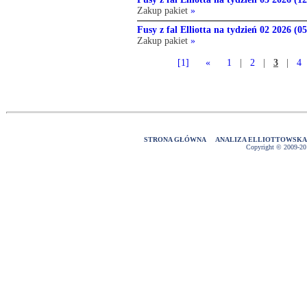
Zakup pakiet
»
Fusy z fal Elliotta na tydzień 02 2026 (05
Zakup pakiet
»
[1]
«
1
|
2
|
3
|
4
STRONA GŁÓWNA
ANALIZA ELLIOTTOWSK
Copyright © 2009-2016