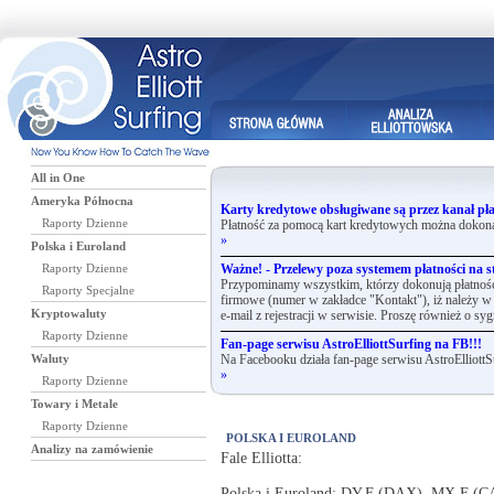
All in One
Ameryka Północna
Karty kredytowe obsługiwane są przez kanał pła
Raporty Dzienne
Płatność za pomocą kart kredytowych można dokona
»
Polska i Euroland
Raporty Dzienne
Ważne! - Przelewy poza systemem płatności na st
Przypominamy wszystkim, którzy dokonują płatnośc
Raporty Specjalne
firmowe (numer w zakładce "Kontakt"), iż należy w 
Kryptowaluty
e-mail z rejestracji w serwisie. Proszę również o syg
Raporty Dzienne
Fan-page serwisu AstroElliottSurfing na FB!!!
Waluty
Na Facebooku działa fan-page serwisu AstroElliottS
»
Raporty Dzienne
Towary i Metale
Raporty Dzienne
POLSKA I EUROLAND
Analizy na zamówienie
Fale Elliotta:
Polska i Euroland: DY.F (DAX), MX.F (