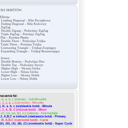
EKS SKRÓTÓW:
Elliotta:
 Leading Diagonal – Klin Początkowy
 Ending Diagonal – Klin Końcowy
 ZigZag
 Double Zigzag – Podwójny ZigZag
 Triple ZigZag – Potrójny ZigZag
 Flat – Korekta Płaska
 Double Three – Podwójna Trójka
 Triple Three – Potrójna Trójka
 Contracting Triangle – Trójkąt Zwężający
 Expanding Triangle – Trójkąt Rozszerzający
 Action:
 Double Bottom – Podwójne Dno
 Double Top – Podwójny Szczyt
 Higher High – Wyższa Górka
 Lower High – Niższa Górka
 Higher Low – Wyższy Dołek
 Lower Low – Niższy Dołek