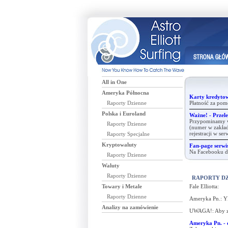
All in One
Ameryka Północna
Karty kredytow
Raporty Dzienne
Płatność za pom
Polska i Euroland
Ważne! - Przele
Przypominamy ws
Raporty Dzienne
(numer w zakład
rejestracji w se
Raporty Specjalne
Kryptowaluty
Fan-page serwis
Na Facebooku dz
Raporty Dzienne
Waluty
Raporty Dzienne
RAPORTY D
Towary i Metale
Fale Elliotta:
Raporty Dzienne
Ameryka Pn.: Y
Analizy na zamówienie
UWAGA!: Aby zak
Ameryka Pn. - o