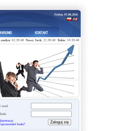
Friday, 07.08.2026
Londyn
: 02:39:48
Nowy Jork
: 21:39:48
Tokio
: 10:39:48
E-mail
Hasło
ejestracja
Zapomniałeś hasła?