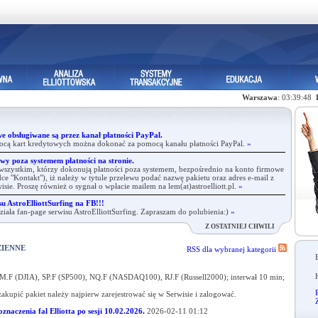
Warszawa
: 03:39:48
e obsługiwane są przez kanał płatności PayPal.
ocą kart kredytowych można dokonać za pomocą kanału płatności PayPal.
»
wy poza systemem płatności na stronie.
zystkim, którzy dokonują płatności poza systemem, bezpośrednio na konto firmowe
ce "Kontakt"), iż należy w tytule przelewu podać nazwę pakietu oraz adres e-mail z
rwisie. Proszę również o sygnał o wpłacie mailem na lem(at)astroelliott.pl.
»
u AstroElliottSurfing na FB!!!
iała fan-page serwisu AstroElliottSurfing. Zapraszam do polubienia:)
»
Z OSTATNIEJ CHWILI
ZIENNE
RSS dla wybranej kategorii
M.F (DJIA), SP.F (SP500), NQ.F (NASDAQ100), RJ.F (Russell2000); interwał 10 min;
R
upić pakiet należy najpierw zarejestrować się w Serwisie i zalogować.
znaczenia fal Elliotta po sesji 10.02.2026.
2026-02-11 01:12