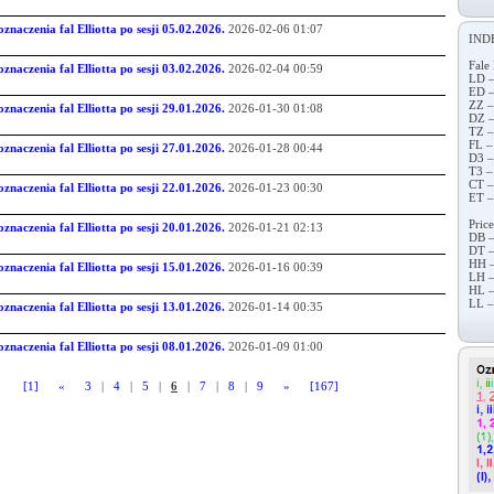
znaczenia fal Elliotta po sesji 05.02.2026.
2026-02-06 01:07
IND
Fale 
znaczenia fal Elliotta po sesji 03.02.2026.
2026-02-04 00:59
LD –
ED –
ZZ –
znaczenia fal Elliotta po sesji 29.01.2026.
2026-01-30 01:08
DZ –
TZ –
FL –
znaczenia fal Elliotta po sesji 27.01.2026.
2026-01-28 00:44
D3 –
T3 –
CT –
znaczenia fal Elliotta po sesji 22.01.2026.
2026-01-23 00:30
ET –
Price
znaczenia fal Elliotta po sesji 20.01.2026.
2026-01-21 02:13
DB –
DT –
HH –
znaczenia fal Elliotta po sesji 15.01.2026.
2026-01-16 00:39
LH –
HL –
LL –
znaczenia fal Elliotta po sesji 13.01.2026.
2026-01-14 00:35
znaczenia fal Elliotta po sesji 08.01.2026.
2026-01-09 01:00
[1]
«
3
|
4
|
5
|
6
|
7
|
8
|
9
»
[167]