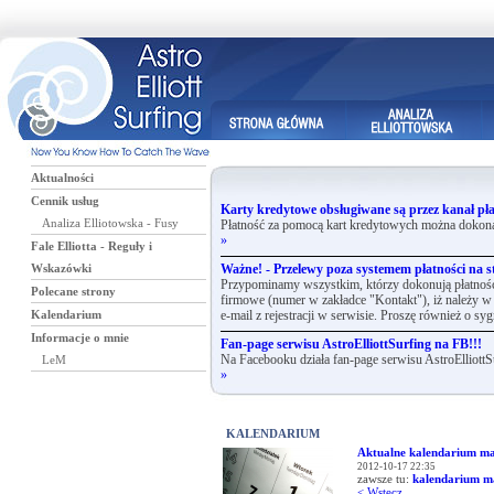
Aktualności
Cennik usług
Karty kredytowe obsługiwane są przez kanał pła
Analiza Elliotowska - Fusy
Płatność za pomocą kart kredytowych można dokona
»
Fale Elliotta - Reguły i
Wskazówki
Ważne! - Przelewy poza systemem płatności na st
Przypominamy wszystkim, którzy dokonują płatnośc
Polecane strony
firmowe (numer w zakładce "Kontakt"), iż należy w 
Kalendarium
e-mail z rejestracji w serwisie. Proszę również o syg
Informacje o mnie
Fan-page serwisu AstroElliottSurfing na FB!!!
LeM
Na Facebooku działa fan-page serwisu AstroElliottS
»
KALENDARIUM
Aktualne kalendarium ma
2012-10-17 22:35
zawsze tu:
kalendarium m
< Wstecz