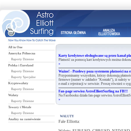
All in One
Ameryka Północna
Karty kredytowe obsługiwane są przez kanał pła
Raporty Dzienne
Płatność za pomocą kart kredytowych można dokona
»
Polska i Euroland
Raporty Dzienne
Ważne! - Przelewy poza systemem płatności na st
Przypominamy wszystkim, którzy dokonują płatnośc
Raporty Specjalne
firmowe (numer w zakładce "Kontakt"), iż należy w 
Kryptowaluty
e-mail z rejestracji w serwisie. Proszę również o syg
Raporty Dzienne
Fan-page serwisu AstroElliottSurfing na FB!!!
Waluty
Na Facebooku działa fan-page serwisu AstroElliottS
»
Raporty Dzienne
Towary i Metale
Raporty Dzienne
WALUTY
Analizy na zamówienie
Fale Elliotta:
Waluty: EUR/USD, GBP/USD, NZD/USD