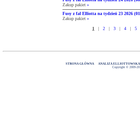
Zakup pakiet
»
Fusy z fal Elliotta na tydzień 23 2026 (0
Zakup pakiet
»
1
|
2
|
3
|
4
|
5
STRONA GŁÓWNA
ANALIZA ELLIOTTOWSK
Copyright © 2009-2016