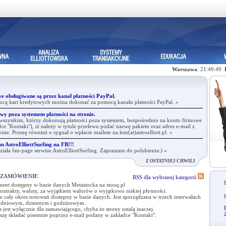
Warszawa
: 21:49:50
e obsługiwane są przez kanał płatności PayPal.
ocą kart kredytowych można dokonać za pomocą kanału płatności PayPal.
»
wy poza systemem płatności na stronie.
zystkim, którzy dokonują płatności poza systemem, bezpośrednio na konto firmowe
ce "Kontakt"), iż należy w tytule przelewu podać nazwę pakietu oraz adres e-mail z
rwisie. Proszę również o sygnał o wpłacie mailem na lem(at)astroelliott.pl.
»
u AstroElliottSurfing na FB!!!
iała fan-page serwisu AstroElliottSurfing. Zapraszam do polubienia:)
»
Z OSTATNIEJ CHWILI
 ZAMÓWIENIE
RSS dla wybranej kategorii
ent dostępny w bazie danych Metastocka na stooq.pl
kontrakty, waluty, za wyjątkiem walorów o wyjątkowo niskiej płynności.
e cały okres notowań dostepny w bazie danych. Jest sporządzana w trzech interwałach
odniowym, dziennym i godzinowym.
R
 jest wyłącznie dla zamawiającego, chyba że strony ustalą inaczej.
zę składać pisemnie poprzez e-mail podany w zakładce "Kontakt".