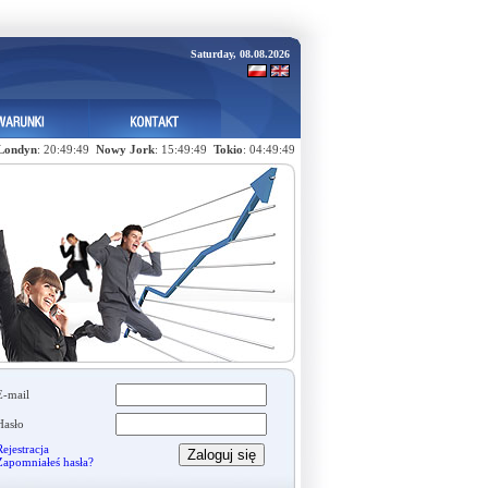
Saturday, 08.08.2026
Londyn
: 20:49:50
Nowy Jork
: 15:49:50
Tokio
: 04:49:50
E-mail
Hasło
ejestracja
Zapomniałeś hasła?