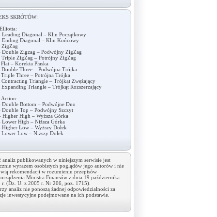
EKS SKRÓTÓW:
Elliotta:
 Leading Diagonal – Klin Początkowy
 Ending Diagonal – Klin Końcowy
 ZigZag
 Double Zigzag – Podwójny ZigZag
 Triple ZigZag – Potrójny ZigZag
 Flat – Korekta Płaska
 Double Three – Podwójna Trójka
 Triple Three – Potrójna Trójka
 Contracting Triangle – Trójkąt Zwężający
 Expanding Triangle – Trójkąt Rozszerzający
 Action:
 Double Bottom – Podwójne Dno
 Double Top – Podwójny Szczyt
 Higher High – Wyższa Górka
 Lower High – Niższa Górka
 Higher Low – Wyższy Dołek
 Lower Low – Niższy Dołek
ć analiz publikowanych w niniejszym serwisie jest
cznie wyrazem osobistych poglądów jego autorów i nie
owią rekomendacji w rozumieniu przepisów
orządzenia Ministra Finansów z dnia 19 października
 r. (Dz. U. z 2005 r. Nr 206, poz. 1715).
rzy analiz nie ponoszą żadnej odpowiedzialności za
zje inwestycyjne podejmowane na ich podstawie.