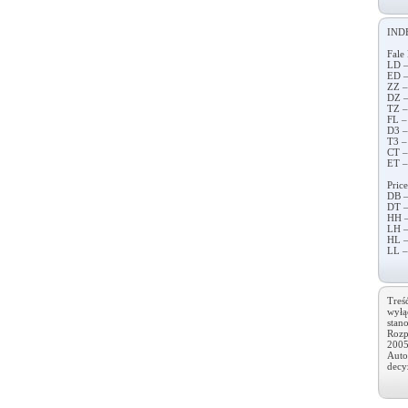
IND
Fale 
LD –
ED –
ZZ –
DZ –
TZ –
FL –
D3 –
T3 –
CT –
ET –
Price
DB –
DT –
HH –
LH –
HL –
LL –
Treś
wyłą
stan
Rozp
2005
Auto
decy