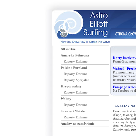
All in One
Ameryka Północna
Karty kredytow
Raporty Dzienne
Płatność za pom
Polska i Euroland
Ważne! - Przele
Przypominamy ws
Raporty Dzienne
(numer w zakład
rejestracji w se
Raporty Specjalne
Kryptowaluty
Fan-page serwis
Na Facebooku dz
Raporty Dzienne
Waluty
Raporty Dzienne
ANALIZY NA
Towary i Metale
Dowolny instrum
Akcje, towary, 
Raporty Dzienne
Analiza obejmuj
czasowych: tyg
Analizy na zamówienie
Analiza dostępna
Zamówienie pros