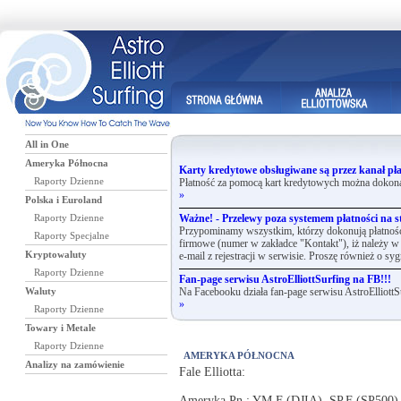
All in One
Ameryka Północna
Karty kredytowe obsługiwane są przez kanał pła
Raporty Dzienne
Płatność za pomocą kart kredytowych można dokona
»
Polska i Euroland
Raporty Dzienne
Ważne! - Przelewy poza systemem płatności na st
Przypominamy wszystkim, którzy dokonują płatnośc
Raporty Specjalne
firmowe (numer w zakładce "Kontakt"), iż należy w 
Kryptowaluty
e-mail z rejestracji w serwisie. Proszę również o syg
Raporty Dzienne
Fan-page serwisu AstroElliottSurfing na FB!!!
Waluty
Na Facebooku działa fan-page serwisu AstroElliottS
»
Raporty Dzienne
Towary i Metale
Raporty Dzienne
AMERYKA PÓŁNOCNA
Analizy na zamówienie
Fale Elliotta:
Ameryka Pn.: YM.F (DJIA), SP.F (SP500