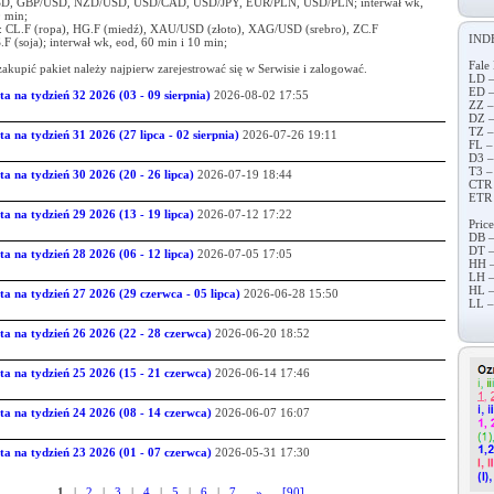
SD, GBP/USD, NZD/USD, USD/CAD, USD/JPY, EUR/PLN, USD/PLN; interwał wk,
0 min;
: CL.F (ropa), HG.F (miedź), XAU/USD (złoto), XAG/USD (srebro), ZC.F
IND
F (soja); interwał wk, eod, 60 min i 10 min;
Fale 
upić pakiet należy najpierw zarejestrować się w Serwisie i zalogować.
LD –
ED –
tta na tydzień 32 2026 (03 - 09 sierpnia)
2026-08-02 17:55
ZZ –
DZ –
TZ –
tta na tydzień 31 2026 (27 lipca - 02 sierpnia)
2026-07-26 19:11
FL –
D3 –
T3 –
tta na tydzień 30 2026 (20 - 26 lipca)
2026-07-19 18:44
CTR 
ETR 
tta na tydzień 29 2026 (13 - 19 lipca)
2026-07-12 17:22
Price
DB –
DT –
tta na tydzień 28 2026 (06 - 12 lipca)
2026-07-05 17:05
HH –
LH –
HL –
tta na tydzień 27 2026 (29 czerwca - 05 lipca)
2026-06-28 15:50
LL –
otta na tydzień 26 2026 (22 - 28 czerwca)
2026-06-20 18:52
otta na tydzień 25 2026 (15 - 21 czerwca)
2026-06-14 17:46
otta na tydzień 24 2026 (08 - 14 czerwca)
2026-06-07 16:07
otta na tydzień 23 2026 (01 - 07 czerwca)
2026-05-31 17:30
1
|
2
|
3
|
4
|
5
|
6
|
7
»
[90]