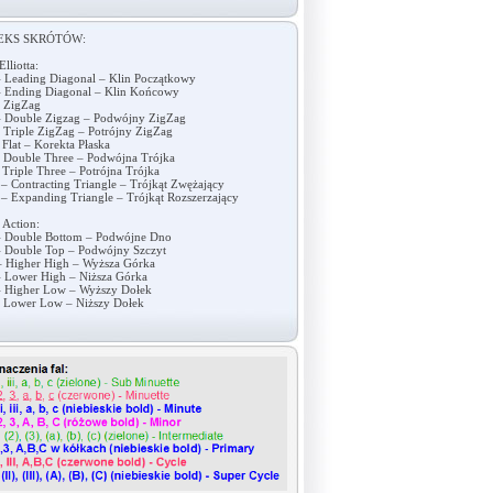
EKS SKRÓTÓW:
Elliotta:
 Leading Diagonal – Klin Początkowy
 Ending Diagonal – Klin Końcowy
 ZigZag
 Double Zigzag – Podwójny ZigZag
 Triple ZigZag – Potrójny ZigZag
 Flat – Korekta Płaska
 Double Three – Podwójna Trójka
 Triple Three – Potrójna Trójka
– Contracting Triangle – Trójkąt Zwężający
– Expanding Triangle – Trójkąt Rozszerzający
 Action:
 Double Bottom – Podwójne Dno
 Double Top – Podwójny Szczyt
 Higher High – Wyższa Górka
 Lower High – Niższa Górka
 Higher Low – Wyższy Dołek
 Lower Low – Niższy Dołek