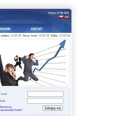
Friday, 07.08.2026
Londyn
: 15:03:38
Nowy Jork
: 10:03:38
Tokio
: 23:03:38
E-mail
Hasło
ejestracja
Zapomniałeś hasła?