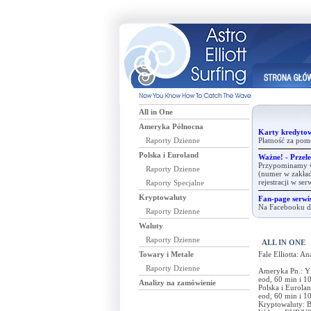
All in One
Ameryka Północna
Karty kredytow
Raporty Dzienne
Płatność za pom
Polska i Euroland
Ważne! - Przele
Przypominamy ws
Raporty Dzienne
(numer w zakład
rejestracji w se
Raporty Specjalne
Kryptowaluty
Fan-page serwis
Na Facebooku dz
Raporty Dzienne
Waluty
Raporty Dzienne
ALL IN ONE
Towary i Metale
Fale Elliotta: 
Raporty Dzienne
Ameryka Pn.: Y
eod, 60 min i 1
Analizy na zamówienie
Polska i Eurol
eod, 60 min i 1
Kryptowaluty: Bi