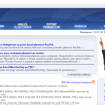
Warszawa
: 16:03:38
e obsługiwane są przez kanał płatności PayPal.
ocą kart kredytowych można dokonać za pomocą kanału płatności PayPal.
»
wy poza systemem płatności na stronie.
zystkim, którzy dokonują płatności poza systemem, bezpośrednio na konto firmowe
ce "Kontakt"), iż należy w tytule przelewu podać nazwę pakietu oraz adres e-mail z
rwisie. Proszę również o sygnał o wpłacie mailem na lem(at)astroelliott.pl.
»
u AstroElliottSurfing na FB!!!
iała fan-page serwisu AstroElliottSurfing. Zapraszam do polubienia:)
»
Z OSTATNIEJ CHWILI
RSS dla wybranej kategorii
Analiza elliotowska wszystkich analizowanych walorów i rynków:
M.F (DJIA), SP.F (SP500), NQ.F (NASDAQ100), RJ.F (Russell2000); interwał wk,
0 min;
R
and: DY.F (DAX), MX.F (CAC40), X.F (FTSE100), FW20, MW40 i WIG; interwał wk,
0 min;
tcoin, Litecoin, Ethereum, Chainlink; interwał wk, eod, 60 min i 10 min;