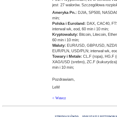
jest 27 walorów. Szczegółowa rozpisk
Ameryka Pn.:
DJIA, SP500, NASDAQ10
min;
Polska i Euroland:
DAX, CAC40, FT
interwał wk, eod, 60 min i 10 min;
Kryptowaluty:
Bitcoin, Litecoin, Ethe
60 min i 10 min;
Waluty:
EUR/USD, GBP/USD, NZD/
EUR/PLN, USD/PLN; interwał wk, eod,
Towary i Metale:
CL.F (ropa), HG.F 
XAG/USD (srebro), ZC.F (kukurydza), 
min i 10 min;
Pozdrawiam,
LeM
< Wstecz
STRONA GŁÓWNA
ANALIZA ELLIOTTOWSK