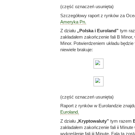
(część oznaczeń usunięta)
Szczegółowy raport z rynków za Ocea
Ameryka Pn.
Z działu
„Polska i Euroland”
tym ra
zakładałem zakończenie fali B Minor, w
Minor. Potwierdzeniem układu będzie 
niewiele brakuje:
(część oznaczeń usunięta)
Raport z rynków w Eurolandzie znajduj
Euroland.
Z działu „
Kryptowaluty”
tym razem
zakładałem zakończenie fali ii Minut
wykreślenie fali iii Minute. Fala ta zo