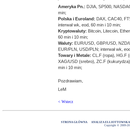
Ameryka Pn.:
DJIA, SP500, NASDAQ10
min;
Polska i Euroland:
DAX, CAC40, FT
interwał wk, eod, 60 min i 10 min;
Kryptowaluty:
Bitcoin, Litecoin, Ethe
60 min i 10 min;
Waluty:
EUR/USD, GBP/USD, NZD/
EUR/PLN, USD/PLN; interwał wk, eod,
Towary i Metale:
CL.F (ropa), HG.F 
XAG/USD (srebro), ZC.F (kukurydza), 
min i 10 min;
Pozdrawiam,
LeM
< Wstecz
STRONA GŁÓWNA
ANALIZA ELLIOTTOWSK
Copyright © 2009-2016