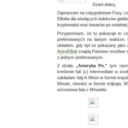
Dzień dobry,
Zapraszam na cotygodniowe Fusy, czyl
Elliotta dla wiodących indeksów gieł
kryptowalut oraz towarów po ostatniej 
Przypominam, że tu pokazuje to co 
preferowanych na danym walorze. 
układem, gdy był on pokazany jako a
AstroElliott
znajdą Państwo możliwe 
z jednym preferowanym.
Z działu
„Ameryka Pn.”
tym raze
kreślenie fali (c) Intermediate w śre
zakładam falę A Minor w formie impu
Minute, również w formie trójkąta. W
wzrostowa fala c Minuette: