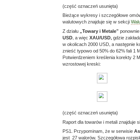
(część oznaczeń usunięta)
Bieżące wykresy i szczegółowe omów
walutowych znajduje się w sekcji
Walu
Z działu
„Towary i Metale”
ponownie
USD
, a więc
XAU/USD,
gdzie zakłada
w okolicach 2000 USD, a następnie ko
znieść typowo od 50% do 62% fali 1 Mi
Potwierdzeniem kreślenia korekty 2 M
wzrostowej kreski:
(część oznaczeń usunięta)
Raport dla towarów i metali znajduje s
PS1. Przypominam, że w serwisie
As
jest 27 walorów. Szczegółowa rozpisk