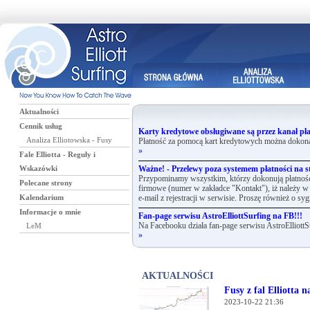
Aktualności
Cennik usług
Karty kredytowe obsługiwane są przez kanał pła
Analiza Elliotowska - Fusy
Płatność za pomocą kart kredytowych można dokona
»
Fale Elliotta - Reguły i
Wskazówki
Ważne! - Przelewy poza systemem płatności na st
Przypominamy wszystkim, którzy dokonują płatnośc
Polecane strony
firmowe (numer w zakładce "Kontakt"), iż należy w 
Kalendarium
e-mail z rejestracji w serwisie. Proszę również o syg
Informacje o mnie
Fan-page serwisu AstroElliottSurfing na FB!!!
LeM
Na Facebooku działa fan-page serwisu AstroElliottS
»
AKTUALNOŚCI
Fusy z fal Elliotta n
2023-10-22 21:36